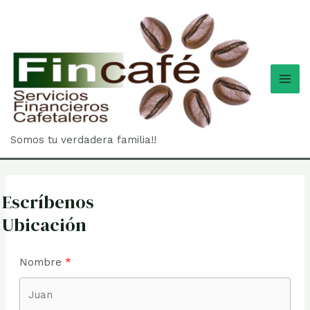
Ir
MAI
al
ME
contenido
Somos tu verdadera familia!!
Escríbenos
Ubicación
Nombre